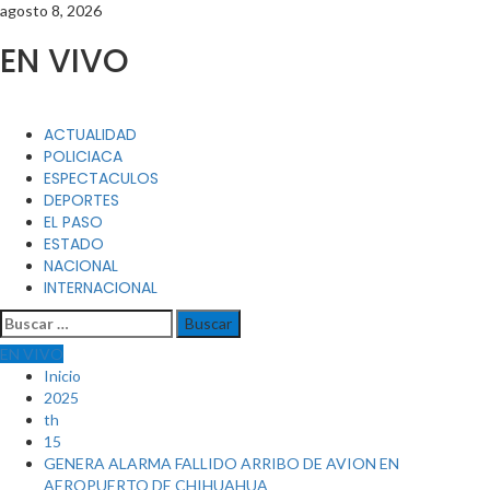
Saltar
agosto 8, 2026
al
EN VIVO
contenido
Menú
ACTUALIDAD
principal
POLICIACA
ESPECTACULOS
DEPORTES
EL PASO
ESTADO
NACIONAL
INTERNACIONAL
Buscar:
EN VIVO
Inicio
2025
th
15
GENERA ALARMA FALLIDO ARRIBO DE AVION EN
AEROPUERTO DE CHIHUAHUA