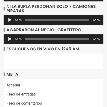
de
NI LA BURLA PERDONAN SOLO 7 CAMIONES
PIRATAS
audio
Reproductor
00:00
00:00
de
AGARRARON AL NECIO…GRAFITERO
audio
Reproductor
00:00
00:00
de
ESCUCHENOS EN VIVO EN 1240 AM
audio
META
Acceder
Feed de entradas
Feed de comentarios