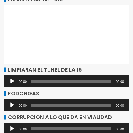
LIMPIARAN EL TUNEL DE LA 16
Reproductor
00:00
00:00
de
FODONGAS
audio
Reproductor
00:00
00:00
de
CORRUPCION A LO QUE DA EN VIALIDAD
audio
Reproductor
00:00
00:00