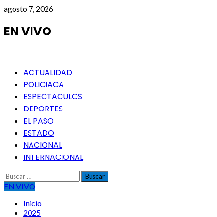
Saltar
agosto 7, 2026
al
contenido
EN VIVO
Menú
ACTUALIDAD
principal
POLICIACA
ESPECTACULOS
DEPORTES
EL PASO
ESTADO
NACIONAL
INTERNACIONAL
Buscar:
EN VIVO
Inicio
2025