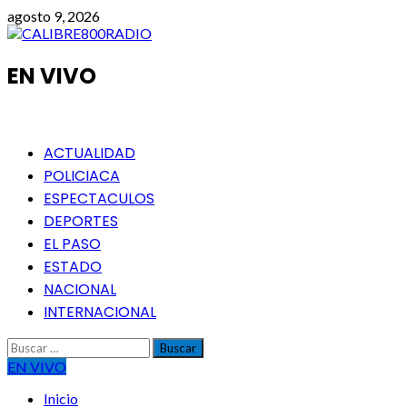
Saltar
agosto 9, 2026
al
contenido
EN VIVO
Menú
ACTUALIDAD
principal
POLICIACA
ESPECTACULOS
DEPORTES
EL PASO
ESTADO
NACIONAL
INTERNACIONAL
Buscar:
EN VIVO
Inicio