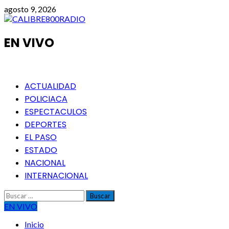
Saltar
agosto 9, 2026
al
contenido
EN VIVO
Menú
ACTUALIDAD
principal
POLICIACA
ESPECTACULOS
DEPORTES
EL PASO
ESTADO
NACIONAL
INTERNACIONAL
Buscar:
EN VIVO
Inicio