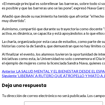
«El mensaje principal es sobrellevar las barreras, sobre todo si
es posible y que las barreras uno se las pone”, expresó Nava Gar
Añadió que desde su nacimiento ha tenido que afrontar “el hecho d
muy divertido”.
Asimismo, compartió que durante su trayectoria como docente “sus
activa, es dinámica, se capacita y está apoyándolos a lo que ellos 
La charla, organizada por esta casa de estudios, como parte de su
historias como la de Sandra, que demuestran que no hay límites c
Al finalizar el evento, los alumnos tuvieron la oportunidad de 
iniciativas como esta, la Universidad no solo conmemora el Día In
el ejemplo de mujeres como la licenciada Sandra Nava, quienes c
Post
Anterior
LA SALUD MENTAL Y EL BIENESTAR DESDE EL ES
Siguiente
‘LIBERAN’ A RUTERO QUE ATROPELLO Y MATO A
navigation
Deja una respuesta
Tu dirección de correo electrónico no será publicada.
Los campos