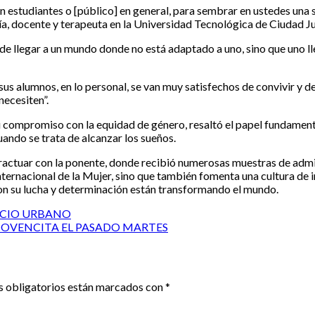
 son estudiantes o [público] en general, para sembrar en ustedes un
cía, docente y terapeuta en la Universidad Tecnológica de Ciudad J
e llegar a un mundo donde no está adaptado a uno, sino que uno lleg
 alumnos, en lo personal, se van muy satisfechos de convivir y de 
necesiten”.
 compromiso con la equidad de género, resaltó el papel fundamental
uando se trata de alcanzar los sueños.
interactuar con la ponente, donde recibió numerosas muestras de a
ternacional de la Mujer, sino que también fomenta una cultura de i
on su lucha y determinación están transformando el mundo.
PACIO URBANO
 JOVENCITA EL PASADO MARTES
 obligatorios están marcados con
*