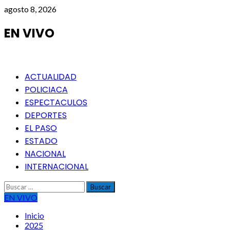
Saltar
agosto 8, 2026
al
contenido
EN VIVO
Menú
ACTUALIDAD
principal
POLICIACA
ESPECTACULOS
DEPORTES
EL PASO
ESTADO
NACIONAL
INTERNACIONAL
Buscar:
EN VIVO
Inicio
2025