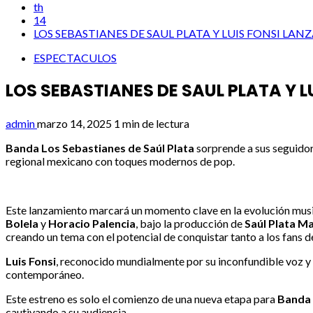
th
14
LOS SEBASTIANES DE SAUL PLATA Y LUIS FONSI LAN
ESPECTACULOS
LOS SEBASTIANES DE SAUL PLATA Y L
admin
marzo 14, 2025
1 min de lectura
Banda Los Sebastianes de Saúl Plata
sorprende a sus seguidore
regional mexicano con toques modernos de pop.
Este lanzamiento marcará un momento clave en la evolución mus
Bolela
y
Horacio Palencia
, bajo la producción de
Saúl Plata M
creando un tema con el potencial de conquistar tanto a los fans 
Luis Fonsi
, reconocido mundialmente por su inconfundible voz y s
contemporáneo.
Este estreno es solo el comienzo de una nueva etapa para
Banda 
cautivando a su audiencia.