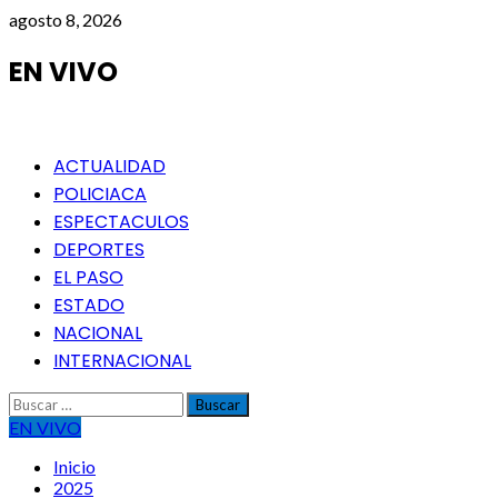
Saltar
agosto 8, 2026
al
contenido
EN VIVO
Menú
ACTUALIDAD
principal
POLICIACA
ESPECTACULOS
DEPORTES
EL PASO
ESTADO
NACIONAL
INTERNACIONAL
Buscar:
EN VIVO
Inicio
2025