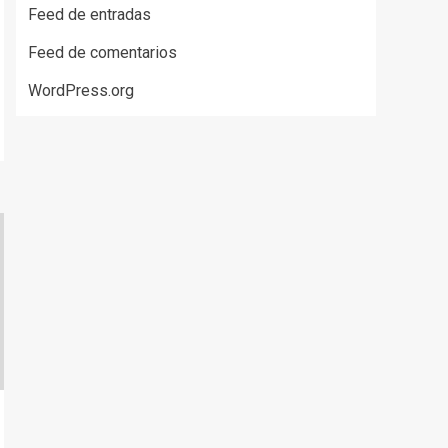
disminuir
Feed de entradas
el
Feed de comentarios
volumen.
WordPress.org