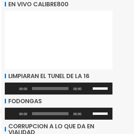
EN VIVO CALIBRE800
LIMPIARAN EL TUNEL DE LA 16
Utiliza
Reproductor
00:00
00:00
las
de
FODONGAS
teclas
audio
de
Utiliza
Reproductor
00:00
00:00
flecha
las
de
CORRUPCION A LO QUE DA EN
arriba/abajo
teclas
VIALIDAD
audio