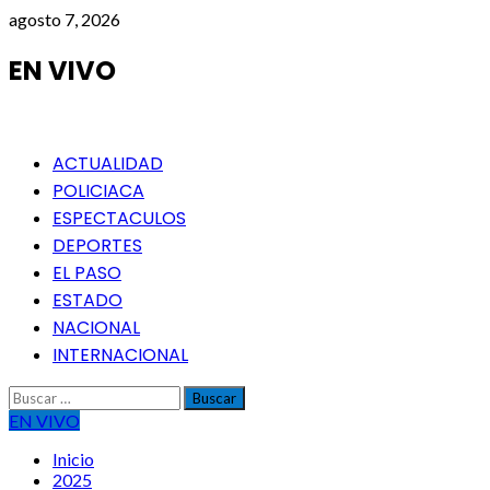
Saltar
agosto 7, 2026
al
contenido
EN VIVO
Menú
ACTUALIDAD
principal
POLICIACA
ESPECTACULOS
DEPORTES
EL PASO
ESTADO
NACIONAL
INTERNACIONAL
Buscar:
EN VIVO
Inicio
2025