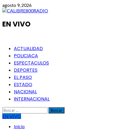
Saltar
agosto 9, 2026
al
contenido
EN VIVO
Menú
ACTUALIDAD
principal
POLICIACA
ESPECTACULOS
DEPORTES
EL PASO
ESTADO
NACIONAL
INTERNACIONAL
Buscar:
EN VIVO
Inicio