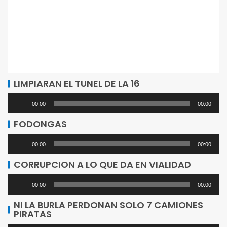
LIMPIARAN EL TUNEL DE LA 16
Reproductor
00:00
00:00
de
FODONGAS
audio
Reproductor
00:00
00:00
de
CORRUPCION A LO QUE DA EN VIALIDAD
audio
Reproductor
00:00
00:00
de
NI LA BURLA PERDONAN SOLO 7 CAMIONES
PIRATAS
audio