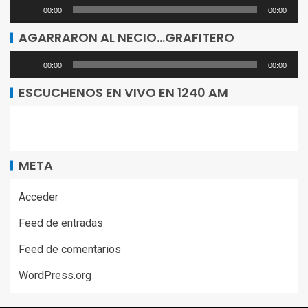
Reproductor
00:00
00:00
de
AGARRARON AL NECIO…GRAFITERO
audio
Reproductor
00:00
00:00
de
ESCUCHENOS EN VIVO EN 1240 AM
audio
META
Acceder
Feed de entradas
Feed de comentarios
WordPress.org