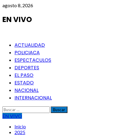
Saltar
agosto 8, 2026
al
contenido
EN VIVO
Menú
ACTUALIDAD
principal
POLICIACA
ESPECTACULOS
DEPORTES
EL PASO
ESTADO
NACIONAL
INTERNACIONAL
Buscar:
EN VIVO
Inicio
2025