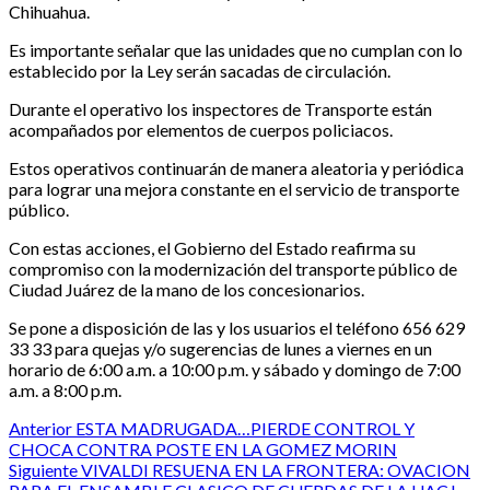
Chihuahua.
Es importante señalar que las unidades que no cumplan con lo
establecido por la Ley serán sacadas de circulación.
Durante el operativo los inspectores de Transporte están
acompañados por elementos de cuerpos policiacos.
Estos operativos continuarán de manera aleatoria y periódica
para lograr una mejora constante en el servicio de transporte
público.
Con estas acciones, el Gobierno del Estado reafirma su
compromiso con la modernización del transporte público de
Ciudad Juárez de la mano de los concesionarios.
Se pone a disposición de las y los usuarios el teléfono 656 629
33 33 para quejas y/o sugerencias de lunes a viernes en un
horario de 6:00 a.m. a 10:00 p.m. y sábado y domingo de 7:00
a.m. a 8:00 p.m.
Post
Anterior
ESTA MADRUGADA…PIERDE CONTROL Y
CHOCA CONTRA POSTE EN LA GOMEZ MORIN
navigation
Siguiente
VIVALDI RESUENA EN LA FRONTERA: OVACION