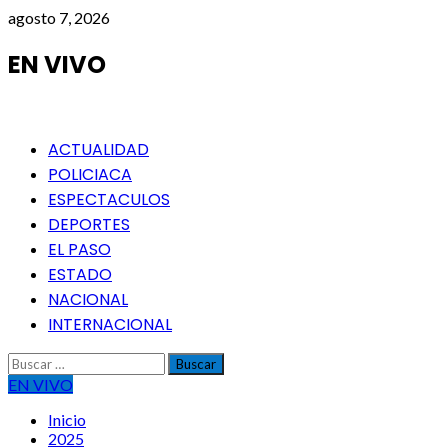
Saltar
agosto 7, 2026
al
contenido
EN VIVO
Menú
ACTUALIDAD
principal
POLICIACA
ESPECTACULOS
DEPORTES
EL PASO
ESTADO
NACIONAL
INTERNACIONAL
Buscar:
EN VIVO
Inicio
2025