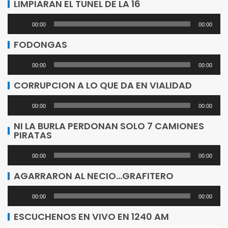
LIMPIARAN EL TUNEL DE LA 16
Reproductor
00:00
00:00
de
FODONGAS
audio
Reproductor
00:00
00:00
de
CORRUPCION A LO QUE DA EN VIALIDAD
audio
Reproductor
00:00
00:00
de
NI LA BURLA PERDONAN SOLO 7 CAMIONES
PIRATAS
audio
Reproductor
00:00
00:00
de
AGARRARON AL NECIO…GRAFITERO
audio
Reproductor
00:00
00:00
de
ESCUCHENOS EN VIVO EN 1240 AM
audio