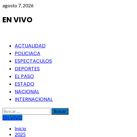
Saltar
agosto 7, 2026
al
contenido
EN VIVO
Menú
ACTUALIDAD
principal
POLICIACA
ESPECTACULOS
DEPORTES
EL PASO
ESTADO
NACIONAL
INTERNACIONAL
Buscar:
EN VIVO
Inicio
2025