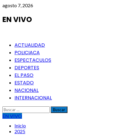
Saltar
agosto 7, 2026
al
contenido
EN VIVO
Menú
ACTUALIDAD
principal
POLICIACA
ESPECTACULOS
DEPORTES
EL PASO
ESTADO
NACIONAL
INTERNACIONAL
Buscar:
EN VIVO
Inicio
2025