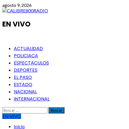
Saltar
agosto 9, 2026
al
contenido
EN VIVO
Menú
ACTUALIDAD
principal
POLICIACA
ESPECTACULOS
DEPORTES
EL PASO
ESTADO
NACIONAL
INTERNACIONAL
Buscar:
EN VIVO
Inicio