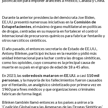
justificación para imponer aranceles a México, Canadá y China.
Durante la anterior presidencia del demócrata Joe Biden,
EE.UU. presentó numerosas iniciativas en la
Comisión de
Estupefacientes
, el máximo órgano multilateral en políticas
de drogas, centradas en su mayoría en fortalecer el control
internacional de precursores químicos para fabricar fentanilo y
otros narcóticos sintéticos.
El año pasado, el entonces secretario de Estado de EE.UU.,
Antony Blinken, participó incluso en la reunión y pidió más
unidad internacional para luchar contra las drogas sintéticas,
como los opioides, cuyo consumo es la principal causa de
muerte en su país en el grupo de edad de 18 a 45 años.
En 2023, las
sobredosis mataron
en
EE.UU.
a casi
110 mil
personas
, y la mayoría de los fallecimientos fueron causados
por el fentanilo, un analgésico sintetizado por primera vez en
1960 para fines médicos y que organizaciones criminales
fabrican de forma ilegal.
Blinken también llamó entonces a los países a unirse a la
‘Coalición Global para las Amenazas de las Drogas Sintéticas’,