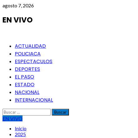
Saltar
agosto 7, 2026
al
contenido
EN VIVO
Menú
ACTUALIDAD
principal
POLICIACA
ESPECTACULOS
DEPORTES
EL PASO
ESTADO
NACIONAL
INTERNACIONAL
Buscar:
EN VIVO
Inicio
2025