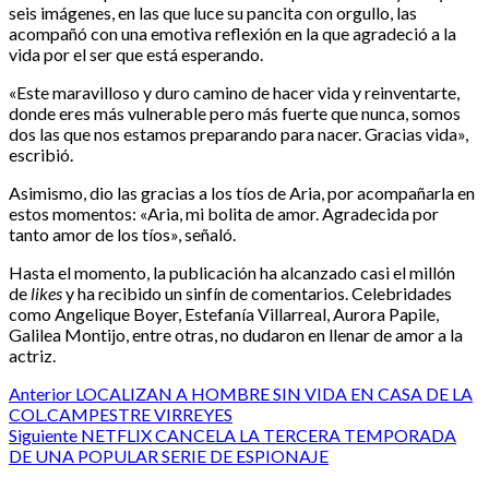
seis imágenes, en las que luce su pancita con orgullo, las
acompañó con una emotiva reflexión en la que agradeció a la
vida por el ser que está esperando.
«Este maravilloso y duro camino de hacer vida y reinventarte,
donde eres más vulnerable pero más fuerte que nunca, somos
dos las que nos estamos preparando para nacer. Gracias vida»,
escribió.
Asimismo, dio las gracias a los tíos de Aria, por acompañarla en
estos momentos: «Aria, mi bolita de amor. Agradecida por
tanto amor de los tíos», señaló.
Hasta el momento, la publicación ha alcanzado casi el millón
de
likes
y ha recibido un sinfín de comentarios. Celebridades
como Angelique Boyer, Estefanía Villarreal, Aurora Papile,
Galilea Montijo, entre otras, no dudaron en llenar de amor a la
actriz.
Post
Anterior
LOCALIZAN A HOMBRE SIN VIDA EN CASA DE LA
COL.CAMPESTRE VIRREYES
navigation
Siguiente
NETFLIX CANCELA LA TERCERA TEMPORADA
DE UNA POPULAR SERIE DE ESPIONAJE