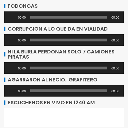
de
FODONGAS
audio
Reproductor
00:00
00:00
de
CORRUPCION A LO QUE DA EN VIALIDAD
audio
Reproductor
00:00
00:00
de
NI LA BURLA PERDONAN SOLO 7 CAMIONES
PIRATAS
audio
Reproductor
00:00
00:00
de
AGARRARON AL NECIO…GRAFITERO
audio
Reproductor
00:00
00:00
de
ESCUCHENOS EN VIVO EN 1240 AM
audio