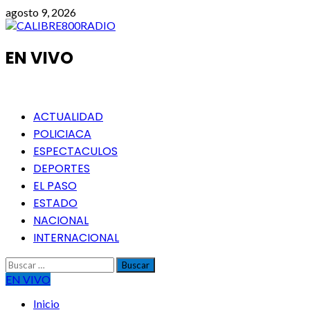
Saltar
agosto 9, 2026
al
contenido
EN VIVO
Menú
ACTUALIDAD
principal
POLICIACA
ESPECTACULOS
DEPORTES
EL PASO
ESTADO
NACIONAL
INTERNACIONAL
Buscar:
EN VIVO
Inicio