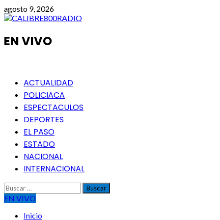
Saltar
agosto 9, 2026
al
contenido
EN VIVO
Menú
ACTUALIDAD
principal
POLICIACA
ESPECTACULOS
DEPORTES
EL PASO
ESTADO
NACIONAL
INTERNACIONAL
Buscar:
EN VIVO
Inicio