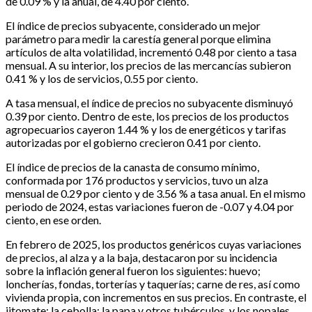
de 0.09 % y la anual, de 4.40 por ciento.
El índice de precios subyacente, considerado un mejor
parámetro para medir la carestía general porque elimina
artículos de alta volatilidad, incrementó 0.48 por ciento a tasa
mensual. A su interior, los precios de las mercancías subieron
0.41 % y los de servicios, 0.55 por ciento.
A tasa mensual, el índice de precios no subyacente disminuyó
0.39 por ciento. Dentro de este, los precios de los productos
agropecuarios cayeron 1.44 % y los de energéticos y tarifas
autorizadas por el gobierno crecieron 0.41 por ciento.
El índice de precios de la canasta de consumo mínimo,
conformada por 176 productos y servicios, tuvo un alza
mensual de 0.29 por ciento y de 3.56 % a tasa anual. En el mismo
periodo de 2024, estas variaciones fueron de -0.07 y 4.04 por
ciento, en ese orden.
En febrero de 2025, los productos genéricos cuyas variaciones
de precios, al alza y a la baja, destacaron por su incidencia
sobre la inflación general fueron los siguientes: huevo;
loncherías, fondas, torterías y taquerías; carne de res, así como
vivienda propia, con incrementos en sus precios. En contraste, el
jitomate; la cebolla; la papa y otros tubérculos, y los nopales