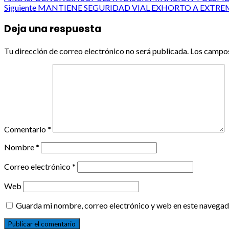
Post
Siguiente
MANTIENE SEGURIDAD VIAL EXHORTO A EXTRE
navigation
Deja una respuesta
Tu dirección de correo electrónico no será publicada.
Los campos
Comentario
*
Nombre
*
Correo electrónico
*
Web
Guarda mi nombre, correo electrónico y web en este navegad