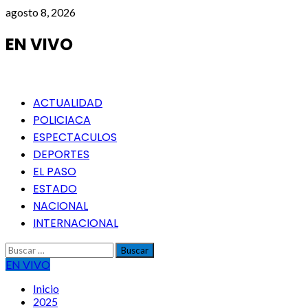
Saltar
agosto 8, 2026
al
contenido
EN VIVO
Menú
ACTUALIDAD
principal
POLICIACA
ESPECTACULOS
DEPORTES
EL PASO
ESTADO
NACIONAL
INTERNACIONAL
Buscar:
EN VIVO
Inicio
2025