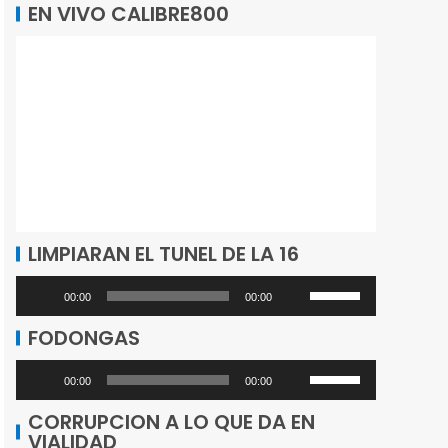
EN VIVO CALIBRE800
LIMPIARAN EL TUNEL DE LA 16
Utiliza
Reproductor
00:00
00:00
las
de
FODONGAS
teclas
audio
de
Utiliza
Reproductor
00:00
00:00
flecha
las
de
CORRUPCION A LO QUE DA EN
arriba/abajo
teclas
VIALIDAD
audio