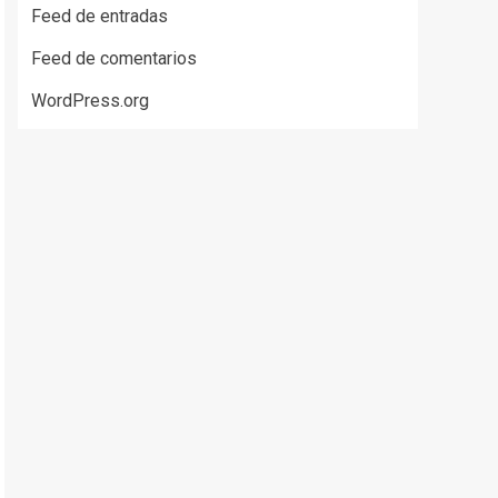
disminuir
Feed de entradas
el
Feed de comentarios
volumen.
WordPress.org