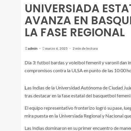
UNIVERSIADA ESTAT
AVANZA EN BASQUE
LA FASE REGIONAL
admin
marzo 6, 2025
2 min de lectura
Día 3: futbol bardas y voleibol femenil y varonil dan i
compromisos contra la ULSA en punto de las 10:00 h
Las Indias de la Universidad Autónoma de Ciudad Juárez (UACJ) aseguraron su clasificación a la Universiada Regional
tras destacar en la fase estatal del basquetbol femeni
El equipo representativo fronterizo logró su pase, lueg
mira puesta en la Universiada Regional y Nacional que
Las Indias dominaron en su primer encuentro de maner