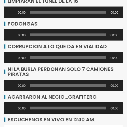
LIMPIARAN EL TUNEL DE LA 16
Reproductor
00:00
00:00
de
FODONGAS
audio
Reproductor
00:00
00:00
de
CORRUPCION A LO QUE DA EN VIALIDAD
audio
Reproductor
00:00
00:00
de
NI LA BURLA PERDONAN SOLO 7 CAMIONES
PIRATAS
audio
Reproductor
00:00
00:00
de
AGARRARON AL NECIO…GRAFITERO
audio
Reproductor
00:00
00:00
de
ESCUCHENOS EN VIVO EN 1240 AM
audio