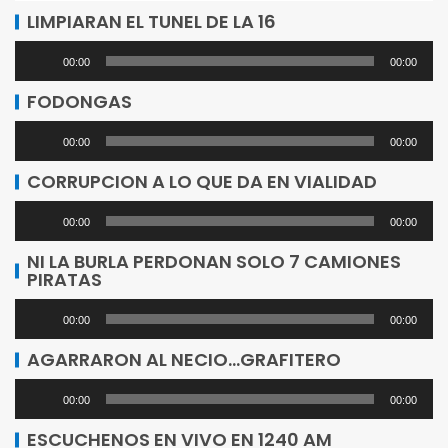
LIMPIARAN EL TUNEL DE LA 16
Reproductor
00:00
00:00
de
FODONGAS
audio
Reproductor
00:00
00:00
de
CORRUPCION A LO QUE DA EN VIALIDAD
audio
Reproductor
00:00
00:00
de
NI LA BURLA PERDONAN SOLO 7 CAMIONES
PIRATAS
audio
Reproductor
00:00
00:00
de
AGARRARON AL NECIO…GRAFITERO
audio
Reproductor
00:00
00:00
de
ESCUCHENOS EN VIVO EN 1240 AM