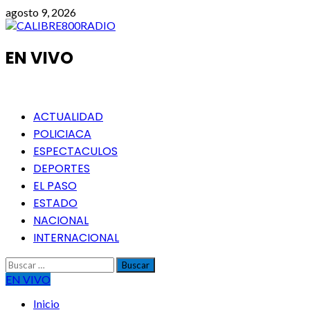
Saltar
agosto 9, 2026
al
contenido
EN VIVO
Menú
ACTUALIDAD
principal
POLICIACA
ESPECTACULOS
DEPORTES
EL PASO
ESTADO
NACIONAL
INTERNACIONAL
Buscar:
EN VIVO
Inicio