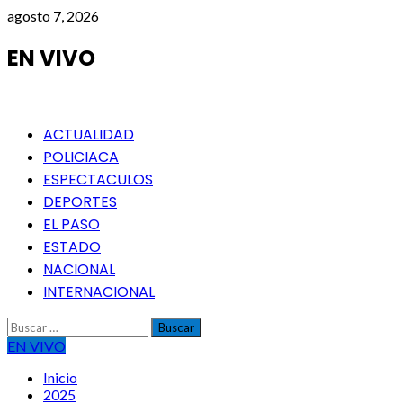
Saltar
agosto 7, 2026
al
contenido
EN VIVO
Menú
ACTUALIDAD
principal
POLICIACA
ESPECTACULOS
DEPORTES
EL PASO
ESTADO
NACIONAL
INTERNACIONAL
Buscar:
EN VIVO
Inicio
2025