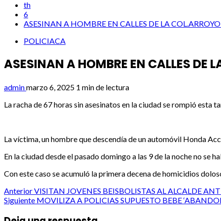
th
6
ASESINAN A HOMBRE EN CALLES DE LA COL.ARROY
POLICIACA
ASESINAN A HOMBRE EN CALLES DE 
admin
marzo 6, 2025
1 min de lectura
La racha de 67 horas sin asesinatos en la ciudad se rompió esta 
La víctima, un hombre que descendía de un automóvil Honda Acco
En la ciudad desde el pasado domingo a las 9 de la noche no se h
Con este caso se acumuló la primera decena de homicidios doloso
Post
Anterior
VISITAN JOVENES BEISBOLISTAS AL ALCALDE AN
Siguiente
MOVILIZA A POLICIAS SUPUESTO BEBE ‘ABAND
navigation
Deja una respuesta