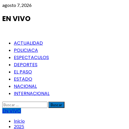
Saltar
agosto 7, 2026
al
contenido
EN VIVO
Menú
ACTUALIDAD
principal
POLICIACA
ESPECTACULOS
DEPORTES
EL PASO
ESTADO
NACIONAL
INTERNACIONAL
Buscar:
EN VIVO
Inicio
2025