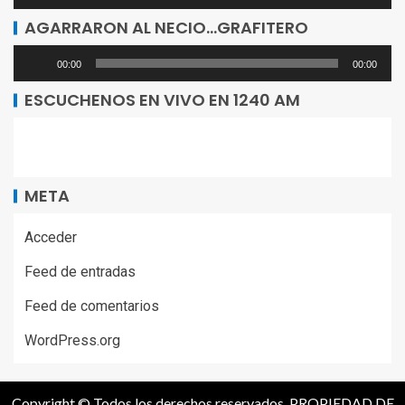
de
AGARRARON AL NECIO…GRAFITERO
audio
Reproductor
00:00
00:00
de
ESCUCHENOS EN VIVO EN 1240 AM
audio
META
Acceder
Feed de entradas
Feed de comentarios
WordPress.org
Copyright © Todos los derechos reservados. PROPIEDAD DE