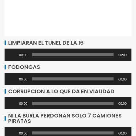
LIMPIARAN EL TUNEL DE LA 16
Reproductor
00:00
00:00
de
FODONGAS
audio
Reproductor
00:00
00:00
de
CORRUPCION A LO QUE DA EN VIALIDAD
audio
Reproductor
00:00
00:00
de
NI LA BURLA PERDONAN SOLO 7 CAMIONES
PIRATAS
audio
Reproductor
00:00
00:00