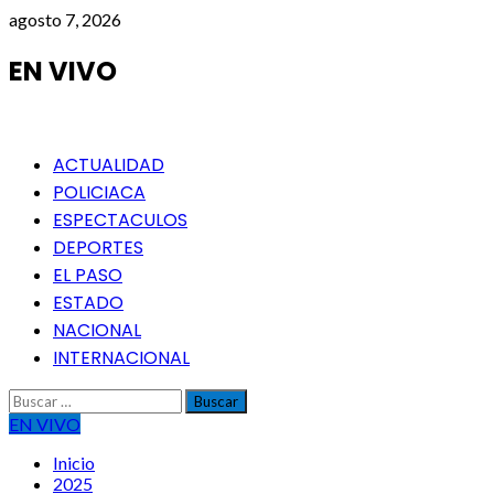
Saltar
agosto 7, 2026
al
contenido
EN VIVO
Menú
ACTUALIDAD
principal
POLICIACA
ESPECTACULOS
DEPORTES
EL PASO
ESTADO
NACIONAL
INTERNACIONAL
Buscar:
EN VIVO
Inicio
2025