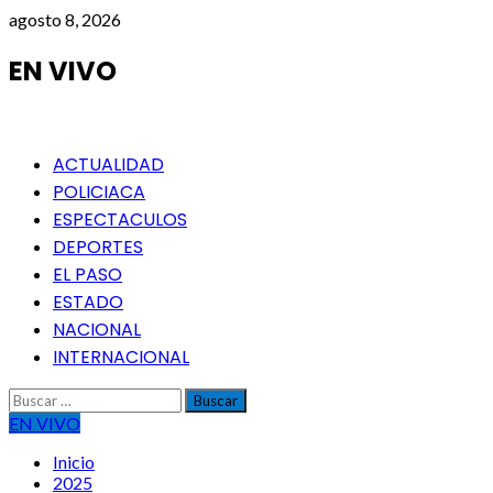
Saltar
agosto 8, 2026
al
contenido
EN VIVO
Menú
ACTUALIDAD
principal
POLICIACA
ESPECTACULOS
DEPORTES
EL PASO
ESTADO
NACIONAL
INTERNACIONAL
Buscar:
EN VIVO
Inicio
2025