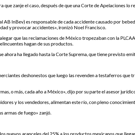
a que zanje el caso, después de que una Corte de Apelaciones lo re
onal AB InBev) es responsable de cada accidente causado por bebe
dad y provocar accidentes», ironizó Noel Francisco.
l alegar que las reclamaciones de México tropezaban con la PLCAA
delincuentes hagan de sus productos.
e ahora ha llegado hasta la Corte Suprema, que tiene previsto emiti
rciantes deshonestos que luego las revenden a testaferros que tr
mas, o más, cada año a México», dijo por su parte el asesor jurídi
idores y los vendedores, alimentan este río, con pleno conocimient
sus armas de fuego» zanjó.
e los nuevos aranceles del 25% a los productos mexicanos que lleg