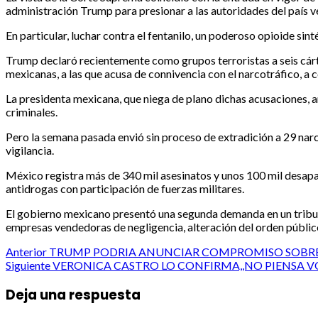
administración Trump para presionar a las autoridades del país ve
En particular, luchar contra el fentanilo, un poderoso opioide si
Trump declaró recientemente como grupos terroristas a seis cárte
mexicanas, a las que acusa de connivencia con el narcotráfico, a 
La presidenta mexicana, que niega de plano dichas acusaciones, 
criminales.
Pero la semana pasada envió sin proceso de extradición a 29 narc
vigilancia.
México registra más de 340 mil asesinatos y unos 100 mil desapar
antidrogas con participación de fuerzas militares.
El gobierno mexicano presentó una segunda demanda en un tribuna
empresas vendedoras de negligencia, alteración del orden público
Post
Anterior
TRUMP PODRIA ANUNCIAR COMPROMISO SOBRE 
Siguiente
VERONICA CASTRO LO CONFIRMA,,NO PIENSA VO
navigation
Deja una respuesta