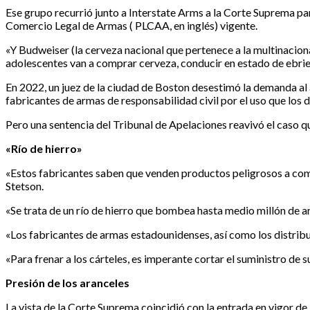
Ese grupo recurrió junto a Interstate Arms a la Corte Suprema par
Comercio Legal de Armas ( PLCAA, en inglés) vigente.
«Y Budweiser (la cerveza nacional que pertenece a la multinaci
adolescentes van a comprar cerveza, conducir en estado de ebrie
En 2022, un juez de la ciudad de Boston desestimó la demanda a
fabricantes de armas de responsabilidad civil por el uso que los 
Pero una sentencia del Tribunal de Apelaciones reavivó el caso qu
«Río de hierro»
«Estos fabricantes saben que venden productos peligrosos a come
Stetson.
«Se trata de un río de hierro que bombea hasta medio millón de ar
«Los fabricantes de armas estadounidenses, así como los distribu
«Para frenar a los cárteles, es imperante cortar el suministro de 
Presión de los aranceles
La vista de la Corte Suprema coincidió con la entrada en vigor d