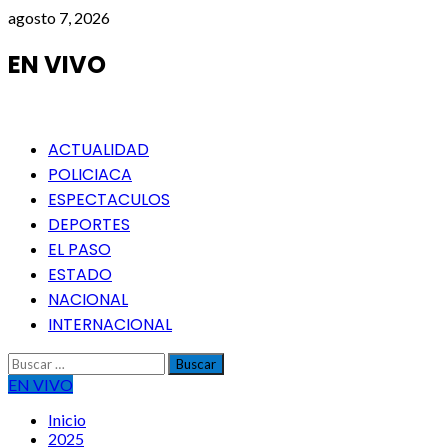
Saltar
agosto 7, 2026
al
contenido
EN VIVO
Menú
ACTUALIDAD
principal
POLICIACA
ESPECTACULOS
DEPORTES
EL PASO
ESTADO
NACIONAL
INTERNACIONAL
Buscar:
EN VIVO
Inicio
2025