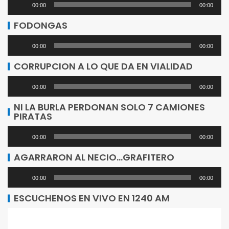
Reproductor
00:00
00:00
de
FODONGAS
audio
Reproductor
00:00
00:00
de
CORRUPCION A LO QUE DA EN VIALIDAD
audio
Reproductor
00:00
00:00
de
NI LA BURLA PERDONAN SOLO 7 CAMIONES
PIRATAS
audio
Reproductor
00:00
00:00
de
AGARRARON AL NECIO…GRAFITERO
audio
Reproductor
00:00
00:00
de
ESCUCHENOS EN VIVO EN 1240 AM
audio