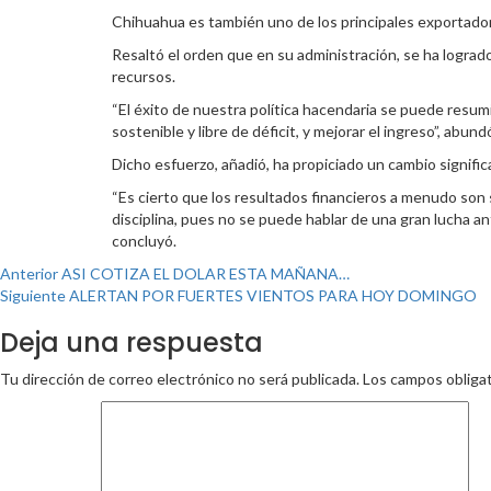
Chihuahua es también uno de los principales exportado
Resaltó el orden que en su administración, se ha logrado
recursos.
“El éxito de nuestra política hacendaria se puede res
sostenible y libre de déficit, y mejorar el ingreso”, abund
Dicho esfuerzo, añadió, ha propiciado un cambio signifi
“Es cierto que los resultados financieros a menudo son 
disciplina, pues no se puede hablar de una gran lucha an
concluyó.
Post
Anterior
ASI COTIZA EL DOLAR ESTA MAÑANA…
Siguiente
ALERTAN POR FUERTES VIENTOS PARA HOY DOMINGO
navigation
Deja una respuesta
Tu dirección de correo electrónico no será publicada.
Los campos obliga