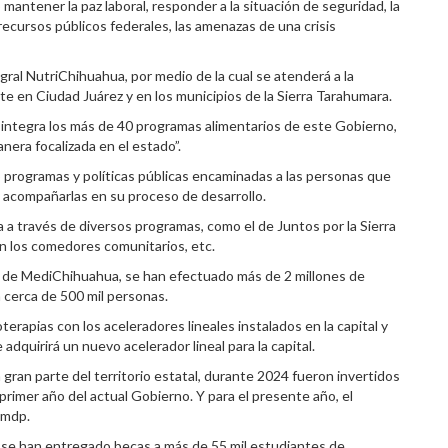
ntener la paz laboral, responder a la situación de seguridad, la
 recursos públicos federales, las amenazas de una crisis
gral NutriChihuahua, por medio de la cual se atenderá a la
te en Ciudad Juárez y en los municipios de la Sierra Tarahumara.
integra los más de 40 programas alimentarios de este Gobierno,
anera focalizada en el estado”.
 programas y políticas públicas encaminadas a las personas que
 acompañarlas en su proceso de desarrollo.
a través de diversos programas, como el de Juntos por la Sierra
n los comedores comunitarios, etc.
ón de MediChihuahua, se han efectuado más de 2 millones de
a cerca de 500 mil personas.
rapias con los aceleradores lineales instalados en la capital y
dquirirá un nuevo acelerador lineal para la capital.
gran parte del territorio estatal, durante 2024 fueron invertidos
 primer año del actual Gobierno. Y para el presente año, el
 mdp.
vo, se han entregado becas a más de 55 mil estudiantes de