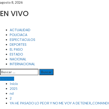
Saltar
agosto 8, 2026
al
EN VIVO
contenido
Menú
ACTUALIDAD
principal
POLICIACA
ESPECTACULOS
DEPORTES
EL PASO
ESTADO
NACIONAL
INTERNACIONAL
Buscar:
EN VIVO
Inicio
2025
nd
2
YA HE PASADO LO PEOR Y NO ME VOY A DETENER,,COMAN