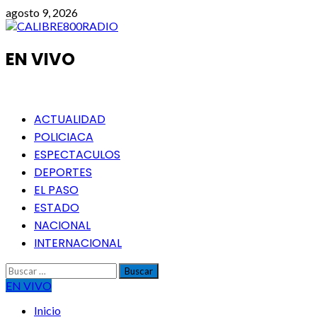
Saltar
agosto 9, 2026
al
contenido
EN VIVO
Menú
ACTUALIDAD
principal
POLICIACA
ESPECTACULOS
DEPORTES
EL PASO
ESTADO
NACIONAL
INTERNACIONAL
Buscar:
EN VIVO
Inicio