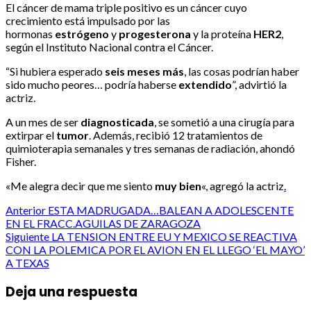
El cáncer de mama triple positivo es un cáncer cuyo
crecimiento está impulsado por las
hormonas
estrógeno
y
progesterona
y la proteína
HER2
,
según el Instituto Nacional contra el Cáncer.
“Si hubiera esperado
seis meses más
, las cosas podrían haber
sido mucho peores… podría haberse
extendido
”, advirtió la
actriz.
A un mes de ser
diagnosticada
, se sometió a una cirugía para
extirpar el
tumor
. Además, recibió 12 tratamientos de
quimioterapia semanales y tres semanas de radiación, ahondó
Fisher.
«Me alegra decir que me siento
muy
bien
«, agregó la actriz
.
Post
Anterior
ESTA MADRUGADA…BALEAN A ADOLESCENTE
EN EL FRACC.AGUILAS DE ZARAGOZA
navigation
Siguiente
LA TENSION ENTRE EU Y MEXICO SE REACTIVA
CON LA POLEMICA POR EL AVION EN EL LLEGO ‘EL MAYO’
A TEXAS
Deja una respuesta