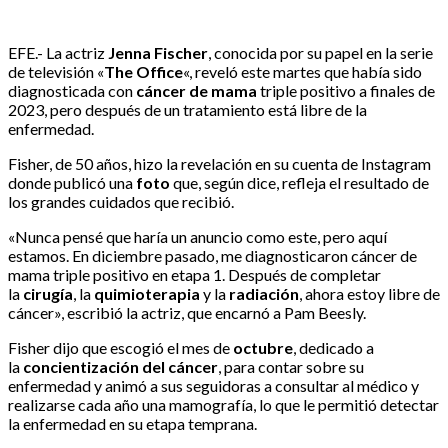
EFE.- La actriz
Jenna
Fischer
, conocida por su papel en la serie
de televisión «
The Office
«, reveló este martes que había sido
diagnosticada con
cáncer de mama
triple positivo a finales de
2023, pero después de un tratamiento está libre de la
enfermedad.
Fisher, de 50 años, hizo la revelación en su cuenta de Instagram
donde publicó una
foto
que, según dice, refleja el resultado de
los grandes cuidados que recibió.
«Nunca pensé que haría un anuncio como este, pero aquí
estamos. En diciembre pasado, me diagnosticaron cáncer de
mama triple positivo en etapa 1. Después de completar
la
cirugía
, la
quimioterapia
y la
radiación
, ahora estoy libre de
cáncer», escribió la actriz, que encarnó a Pam Beesly.
Fisher dijo que escogió el mes de
octubre
, dedicado a
la
concientización del cáncer
, para contar sobre su
enfermedad y animó a sus seguidoras a consultar al médico y
realizarse cada año una mamografía, lo que le permitió detectar
la enfermedad en su etapa temprana.