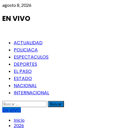
Saltar
agosto 8, 2026
al
contenido
EN VIVO
Menú
ACTUALIDAD
principal
POLICIACA
ESPECTACULOS
DEPORTES
EL PASO
ESTADO
NACIONAL
INTERNACIONAL
Buscar:
EN VIVO
Inicio
2026