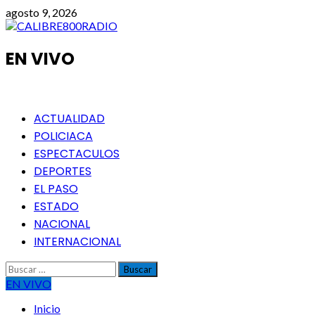
Saltar
agosto 9, 2026
al
contenido
EN VIVO
Menú
ACTUALIDAD
principal
POLICIACA
ESPECTACULOS
DEPORTES
EL PASO
ESTADO
NACIONAL
INTERNACIONAL
Buscar:
EN VIVO
Inicio