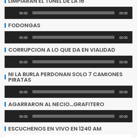
LIMPIARAN EL TUNEL DE LA 16
Reproductor
00:00
00:00
de
FODONGAS
audio
Reproductor
00:00
00:00
de
CORRUPCION A LO QUE DA EN VIALIDAD
audio
Reproductor
00:00
00:00
de
NI LA BURLA PERDONAN SOLO 7 CAMIONES
PIRATAS
audio
Reproductor
00:00
00:00
de
AGARRARON AL NECIO…GRAFITERO
audio
Reproductor
00:00
00:00
de
ESCUCHENOS EN VIVO EN 1240 AM
audio